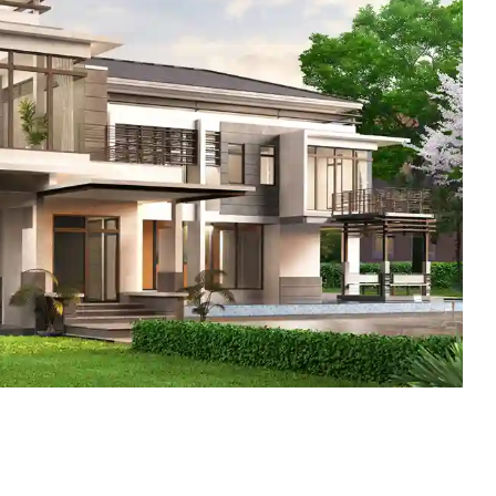
MAP
CALL ME
ngkae,
VIEW ON MAP
02-804-1515
0 2455 3475-7
082-3629090
092-6975665
02-804-1551