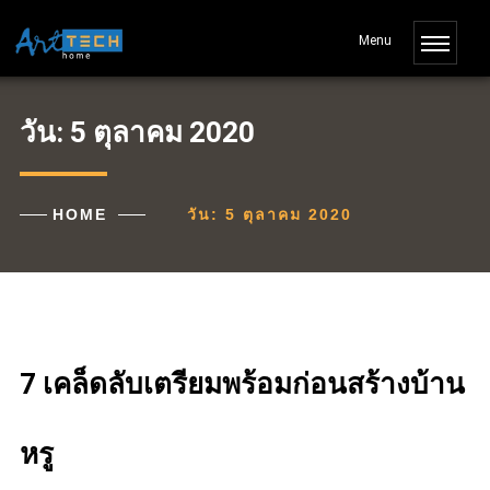
วัน:
5 ตุลาคม 2020
HOME
วัน:
5 ตุลาคม 2020
7 เคล็ดลับเตรียมพร้อมก่อนสร้างบ้าน
หรู