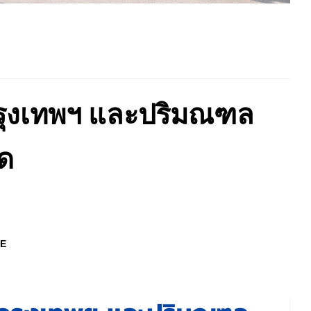
กรุงเทพฯ และปริมณฑล
าด
E