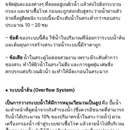
ขจัดฝุ่นละอองต่างๆ ที่ลอยอยู่บนผิวน้ำ แล้วส่งไปยังกระบวน
กรอง และฆ่าเชื้อโรค ก่อนจะถูกส่งกลับสู่สระว่ายน้ำผ่านหัว
จ่ายที่อยู่ติดผนัง ระบบนี้จะมีระดับน้ำในสระต่ำกว่าขอบสระ
ประมาณ 10 – 20 ซม.
–
ข้อดี
ของระบบนี้คือ ใช้น้ำในปริมาณที่น้อยกว่าระบบน้ำล้น
และต้นทุนการสร้างสระว่ายน้ำระบบนี้มีราคาถูก
–
ข้อเสีย
น้ำในสระดูไม่ค่อยสวยงาม เพราะมีระดับต่ำกว่า
ของสระ ทำให้ผิวน้ำในสระไม่ตึง และการดูดฝุ่น เศษสิ่ง
สกปรกแค่บริเวณผิวน้ำ จะทำให้มีตะกอนในสระมาก
●
ระบบน้ำล้น (Overflow System)
เป็นการวางระบบน้ำให้มีการหมุนเวียนวนเป็นลูป
คือ ปั๊มน้ำ
จะทำหน้าที่ดูดน้ำจากถังสำรองน้ำ (ซึ่งควรมีขนาดที่สามารถ
รับน้ำได้ประมาณ 10% ของปริมาตรน้ำในสระว่ายน้ำ) ผ่าน
เครื่องกรองน้ำ เข้าสู่ระบบฆ่าเชื้อโรค แล้วจ่ายน้ำไปที่บริเวณ