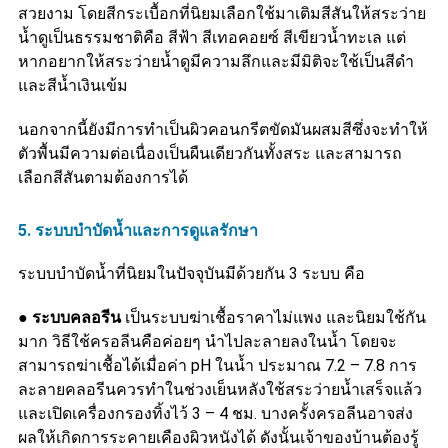
สวยงาม โดยสีกระเบื้อกที่นิยมเลือกใช้มาเติมสีสันให้สระว่าย
น้ำดูเป็นธรรมชาติคือ สีฟ้า สีเทอคอยซ์ สีเขียวน้ำทะเล แต่
หากอยากให้สระว่ายน้ำดูมีความลึกและมีมิติจะใช้เป็นสีดำ
และสีน้ำเงินเข้ม
นอกจากนี้ยังมีการทำเป็นผิวคอนกรีตขัดมันผสมสีซึ่งจะทำให้
ตัวพื้นมีความต่อเนื่องเป็นผืนเดียวกันทั้งสระ และสามารถ
เลือกสีสันตามต้องการได้
5. ระบบบำบัดน้ำและการดูแลรักษา
ระบบบำบัดน้ำที่นิยมในปัจจุบันมีด้วยกัน 3 ระบบ คือ
●
ระบบคลอรีน
เป็นระบบฆ่าเชื้อราคาไม่แพง และนิยมใช้กัน
มาก วิธีใช้ครอลีนคือค่อยๆ นำไปละลายลงในน้ำ โดยจะ
สามารถฆ่าเชื้อได้เมื่อค่า pH ในน้ำ ประมาณ 7.2 – 7.8 การ
ละลายคลอรีนควรทำในช่วงเย็นหลังใช้สระว่ายน้ำเสร็จแล้ว
และเปิดเครื่องกรองทิ้งไว้ 3 – 4 ชม. บางครั้งครอลีนอาจส่ง
ผลให้เกิดการระคายเคืองผิวหนังได้ ดังนั้นเจ้าของบ้านต้องรู้