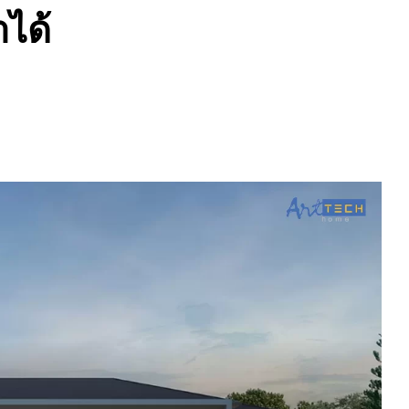
ำได้
E