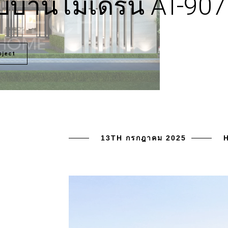
บ้านโมเดิร์น AT-907
oject
13TH กรกฎาคม 2025