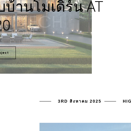
บ้านโมเดิร์น AT
20
oject
3RD สิงหาคม 2025
HI