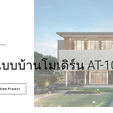
บบบ้านโมเดิร์น AT-
View Project