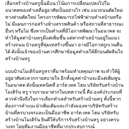
เลือกสร้างบ้านหรูนั้นมีแนวโน้มการเปลี่ยนแปลงไปใน
อนาคตของทำเลที่อยู่อาศัยเป็นอย่างไร เช่น แนวถนนตัดใหม่
ทางด่วนตัดใหม่ โครงการพัฒนารถไฟฟ้าผ่านทำเลบ้านหรือ
ไม่ มีแผนการก่อสร้างห้างสรรพสินค้า หรือสถานที่สาธารณะ
อื่นๆ หรือไม่ ซึ่งหากเป็นทำเลที่มีโอกาสพัฒนาในอนาคต จะ
ทำให้มูลค่าบ้านหรูมีแต่เพิ่มขึ้น แต่หากทำเลบ้านอยู่ในแนว
สร้างถนน บ้านหรูที่ทุ่มเทสร้างขึ้นมา อาจมีโอกาสถูกเวนคืน
ได้ ดังนั้นเจ้าของบ้านควรศึกษาข้อมูลทำเลให้ดีก่อนตัดสินใจ
สร้างบ้านหรู
แบบบ้านโมเดิร์นหรูหราที่มาพร้อมทำเลคุณภาพ จะทำให้ผู้
อยู่อาศัยสะดวกกายสบายใจ อีกทั้งมูลค่าบ้านจะมีแต่เพิ่มพูน
ในอนาคต ดังนั้นเทคนิคที่ อาร์ต เทค โฮม บริษัทรับสร้างบ้าน
โมเดิร์น หรู รวบรวมมาฝากในบทความนี้ คือ องค์ประกอบที่
ควรคำนึงถึงในการเลือกทำเลสำหรับสร้างบ้านหรู ทั้งนี้หาก
ต้องการคำแนะนำเพิ่มเติมและกำลังมองหาบริษัทรับสร้าง
บ้านที่ครบวงจรและเป็นมืออาชีพ อาร์ต เทค โฮม บริษัทรับ
สร้างบ้านโมเดิร์น ยินดีให้บริการรับสร้างบ้านหรู อย่างครบ
วงจร โดยทีมงานมืออาชีพที่มากประสบการณ์