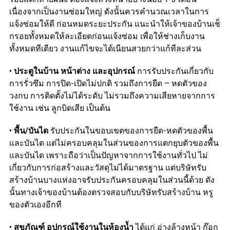
เนื่องจากเป็นงานซ่อมใหญ่ ดังนั้นควรคำนวณเวลาในการ
แจ้งซ่อมให้ดี ก่อนหมดระยะประกัน แนะนำให้เจ้าของบ้านเช็
กรอยทั้งหมดให้ละเอียดก่อนแจ้งซ่อม เพื่อให้ช่างเก็บงาน
ทั้งหมดทีเดียว งานแก้ไขจะได้เนียนสวยกว่าแก้ทีละส่วน
•
ประตูในบ้าน หน้าต่าง และอุปกรณ์
การรับประกันเกี่ยวกับ
การรั่วซึม การปิด-เปิดไม่ปกติ รวมถึงการยืด – หดตัวของ
วงกบ การติดตั้งไม่ได้ระดับ ไม่รวมถึงความเสียหายจากการ
ใช้งาน เช่น ลูกบิดเสีย เป็นต้น
•
พื้น/บันได
รับประกันในขอบเขตของการยืด-หดตัวของพื้น
และบันได แต่ไม่ครอบคลุมในส่วนของการแตกยุบตัวของพื้น
และบันได เพราะถือว่าเป็นปัญหาจากการใช้งานทั่วไป ไม่
เกี่ยวกับการก่อสร้างและวัสดุไม่ได้มาตรฐาน แต่บริษัทรับ
สร้างบ้านบางแห่งอาจรับประกันครอบคลุมในส่วนนี้ด้วย ดัง
นั้นทางเจ้าของบ้านต้องตรวจสอบกับบริษัทรับสร้างบ้าน หรู
ของตัวเองอีกที
•
สุขภัณฑ์ อุปกรณ์ใช้งานในห้องน้ำ
ได้แก่ อ่างล้างหน้า ก๊อก