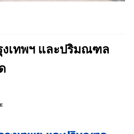
กรุงเทพฯ และปริมณฑล
าด
E